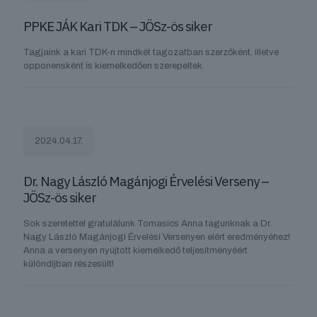
PPKE JÁK Kari TDK – JÖSz-ös siker
Tagjaink a kari TDK-n mindkét tagozatban szerzőként, illetve
opponensként is kiemelkedően szerepeltek.
2024.04.17.
Dr. Nagy László Magánjogi Érvelési Verseny –
JÖSz-ös siker
Sok szeretettel gratulálunk Tomasics Anna tagunknak a Dr.
Nagy László Magánjogi Érvelési Versenyen elért eredményéhez!
Anna a versenyen nyújtott kiemelkedő teljesítményéért
különdíjban részesült!