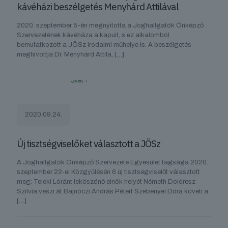
kávéházi beszélgetés Menyhárd Attilával
2020. szeptember 5-én megnyitotta a Joghallgatók Önképző
Szervezetének kávéháza a kapuit, s ez alkalomból
bemutatkozott a JÖSz irodalmi műhelye is. A beszélgetés
meghívottja Dr. Menyhárd Attila,
[…]
2020.09.24.
Új tisztségviselőket választott a JÖSz
A Joghallgatók Önképző Szervezete Egyesület tagsága 2020.
szeptember 22-ei Közgyűlésén 6 új tisztségviselőt választott
meg: Teleki Lóránt leköszönő elnök helyét Németh Dolóresz
Szilvia veszi át Bajnóczi András Pétert Szebenyei Dóra követi a
[…]