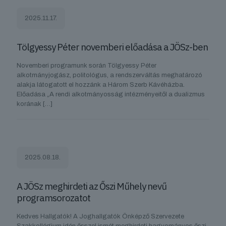
2025.11.17.
Tölgyessy Péter novemberi előadása a JÖSz-ben
Novemberi programunk során Tölgyessy Péter
alkotmányjogász, politológus, a rendszerváltás meghatározó
alakja látogatott el hozzánk a Három Szerb Kávéházba.
Előadása „A rendi alkotmányosság intézményeitől a dualizmus
korának
[…]
2025.08.18.
A JÖSz meghirdeti az Őszi Műhely nevű
programsorozatot
Kedves Hallgatók! A Joghallgatók Önképző Szervezete