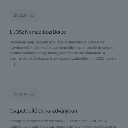
2022.04.27.
I. JÖSz Nemzetközi Börze
Sikeresen megvalósult az I. JÖSz Nemzetközi Börze! Az
egyetemisták előtt kínálkozó nemzetközi perspektívák sokszor
átláthatatlannak vagy túlságosan távolinak tűnhetnek. A
Joghallgatók Önképző Szervezete szakkollégium 2022. április
[…]
2022.04.25.
Csapatépítő Dunaradványban
Kétnapos csapatépítőt tartott a JÖSz április 23-24.-én. A
pandémia okozta hosszas bezártság után kellemes időtöltésre