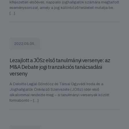
kifejezetten elsőéves, nappalis joghallgatók számára megtartott
eseménysorozat, amely a jog különböző területeit mutatja be.
[…]
2022.05.05.
Lezajlott a JÖSz első tanulmányi versenye: az
M&A Debate jogi tranzakciós tanácsadási
verseny
A Deloitte Legal Göndöcz és Társai Ügyvédi Iroda és a
Joghallgatók Önképző Szervezete (JÖSz) idén első
alkalommal rendezte meg – a tanulmányi versenyek között
formabontó –
[…]