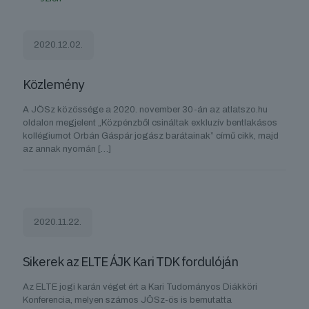
2020.12.02.
Közlemény
A JÖSz közössége a 2020. november 30-án az atlatszo.hu
oldalon megjelent „Közpénzből csináltak exkluzív bentlakásos
kollégiumot Orbán Gáspár jogász barátainak” című cikk, majd
az annak nyomán
[…]
2020.11.22.
Sikerek az ELTE ÁJK Kari TDK fordulóján
Az ELTE jogi karán véget ért a Kari Tudományos Diákköri
Konferencia, melyen számos JÖSz-ös is bemutatta