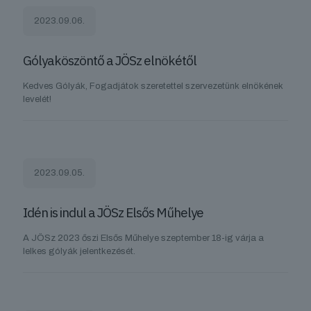
2023.09.06.
Gólyaköszöntő a JÖSz elnökétől
Kedves Gólyák, Fogadjátok szeretettel szervezetünk elnökének
levelét!
2023.09.05.
Idén is indul a JÖSz Elsős Műhelye
A JÖSz 2023 őszi Elsős Műhelye szeptember 18-ig várja a
lelkes gólyák jelentkezését.