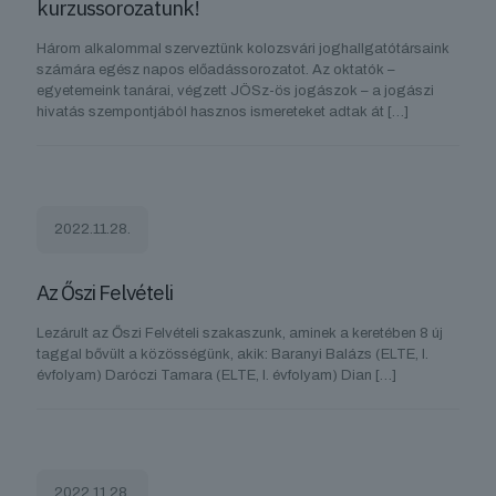
kurzussorozatunk!
Három alkalommal szerveztünk kolozsvári joghallgatótársaink
számára egész napos előadássorozatot. Az oktatók –
egyetemeink tanárai, végzett JÖSz-ös jogászok – a jogászi
hivatás szempontjából hasznos ismereteket adtak át
[…]
2022.11.28.
Az Őszi Felvételi
Lezárult az Őszi Felvételi szakaszunk, aminek a keretében 8 új
taggal bővült a közösségünk, akik: Baranyi Balázs (ELTE, I.
évfolyam) Daróczi Tamara (ELTE, I. évfolyam) Dian
[…]
2022.11.28.