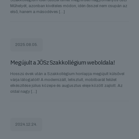
Szakkollégium idén ősszel ismét meghirdeti hagyományos őszi
Műhelyét, azonban kivételes módon, idén ősszel nem csupán az
első, hanem a másodéves
[…]
2025.08.05.
Megújult a JÖSz Szakkollégium weboldala!
Hosszú évek után a Szakkollégium honlapja megújult külsővel
várja látogatóit! A modernizált, letisztult, mobilbarát felület
elkészítése július közepe és augusztus eleje között zajlott. Az
oldal nagy
[…]
2024.12.24.