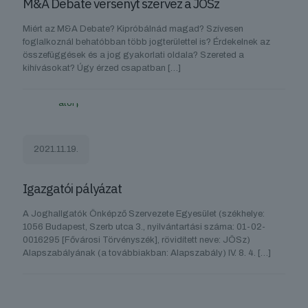
M&A Debate versenyt szervez a JÖSz
Miért az M&A Debate? Kipróbálnád magad? Szívesen
foglalkoznál behatóbban több jogterülettel is? Érdekelnek az
összefüggések és a jog gyakorlati oldala? Szereted a
kihívásokat? Úgy érzed csapatban
[…]
2021.11.19.
Igazgatói pályázat
A Joghallgatók Önképző Szervezete Egyesület (székhelye:
1056 Budapest, Szerb utca 3., nyilvántartási száma: 01-02-
0016295 [Fővárosi Törvényszék], rövidített neve: JÖSz)
Alapszabályának (a továbbiakban: Alapszabály) IV. 8. 4.
[…]