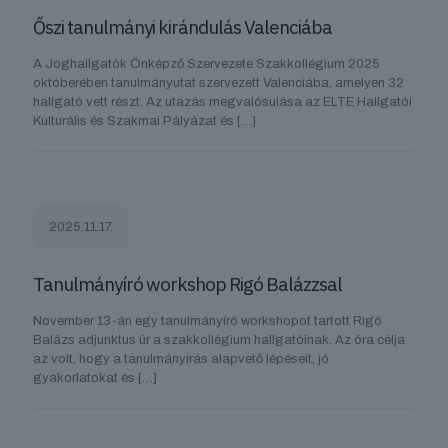
Őszi tanulmányi kirándulás Valenciába
A Joghallgatók Önképző Szervezete Szakkollégium 2025
októberében tanulmányutat szervezett Valenciába, amelyen 32
hallgató vett részt. Az utazás megvalósulása az ELTE Hallgatói
Kulturális és Szakmai Pályázat és
[…]
2025.11.17.
Tanulmányíró workshop Rigó Balázzsal
November 13-án egy tanulmányíró workshopot tartott Rigó
Balázs adjunktus úr a szakkollégium hallgatóinak. Az óra célja
az volt, hogy a tanulmányírás alapvető lépéseit, jó
gyakorlatokat és
[…]