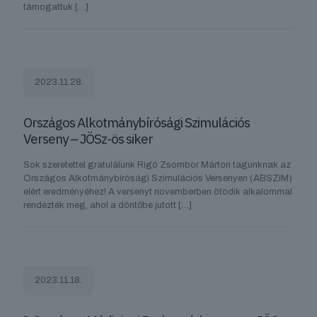
támogattuk
[…]
2023.11.28.
Országos Alkotmánybírósági Szimulációs
Verseny – JÖSz-ös siker
Sok szeretettel gratulálunk Rigó Zsombor Márton tagunknak az
Országos Alkotmánybírósági Szimulációs Versenyen (ABSZIM)
elért eredményéhez! A versenyt novemberben ötödik alkalommal
rendezték meg, ahol a döntőbe jutott
[…]
2023.11.18.