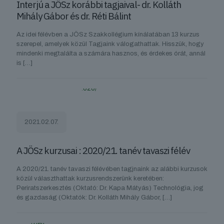
Interjú a JÖSz korábbi tagjaival- dr. Kolláth
Mihály Gábor és dr. Réti Bálint
Az idei félévben a JÖSz Szakkollégium kínálatában 13 kurzus
szerepel, amelyek közül Tagjaink válogathattak. Hisszük, hogy
mindenki megtalálta a számára hasznos, és érdekes órát, annál
is
[…]
2021.02.07.
A JÖSz kurzusai : 2020/21. tanév tavaszi félév
A 2020/21. tanév tavaszi félévében tagjnaink az alábbi kurzusok
közül választhattak kurzusrendszerünk keretében:
Periratszerkesztés (Oktató: Dr. Kapa Mátyás) Technológia, jog
és gazdaság (Oktatók: Dr. Kolláth Mihály Gábor,
[…]