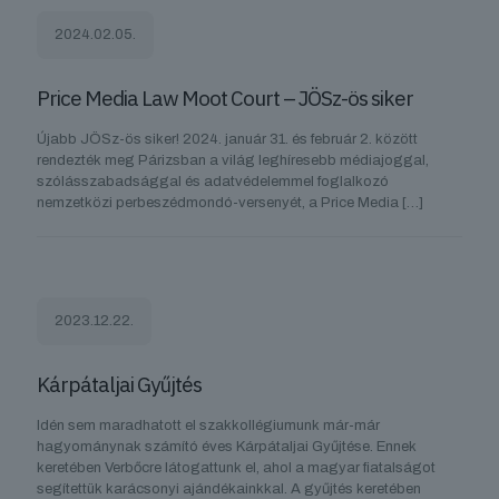
2024.02.05.
Price Media Law Moot Court – JÖSz-ös siker
Újabb JÖSz-ös siker! 2024. január 31. és február 2. között
rendezték meg Párizsban a világ leghíresebb médiajoggal,
szólásszabadsággal és adatvédelemmel foglalkozó
nemzetközi perbeszédmondó-versenyét, a Price Media
[…]
2023.12.22.
Kárpátaljai Gyűjtés
Idén sem maradhatott el szakkollégiumunk már-már
hagyománynak számító éves Kárpátaljai Gyűjtése. Ennek
keretében Verbőcre látogattunk el, ahol a magyar fiatalságot
segítettük karácsonyi ajándékainkkal. A gyűjtés keretében