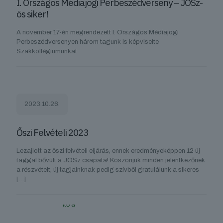
I. Országos Médiajogi Perbeszédverseny – JÖSz-
ös siker!
A november 17-én megrendezett I. Országos Médiajogi
Perbeszédversenyen három tagunk is képviselte
Szakkollégiumunkat.
2023.10.26.
Őszi Felvételi 2023
Lezajlott az őszi felvételi eljárás, ennek eredményeképpen 12 új
taggal bővült a JÖSz csapata! Köszönjük minden jelentkezőnek
a részvételt, új tagjainknak pedig szívből gratulálunk a sikeres
[…]