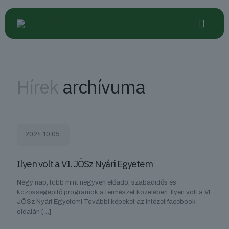
Hírek
archívuma
2024.10.05.
Ilyen volt a VI. JÖSz Nyári Egyetem
Négy nap, több mint negyven előadó, szabadidős és
közösségépítő programok a természet közelében. Ilyen volt a VI.
JÖSz Nyári Egyetem! További képeket az Intézet facebook
oldalán
[…]