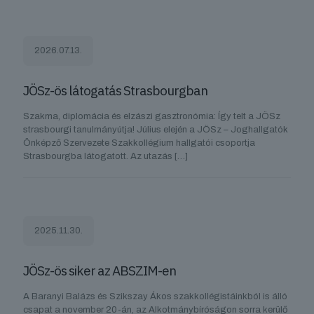
2026.07.13.
JÖSz-ös látogatás Strasbourgban
Szakma, diplomácia és elzászi gasztronómia: Így telt a JÖSz
strasbourgi tanulmányútja! Július elején a JÖSz – Joghallgatók
Önképző Szervezete Szakkollégium hallgatói csoportja
Strasbourgba látogatott. Az utazás
[…]
2025.11.30.
JÖSz-ös siker az ABSZIM-en
A Baranyi Balázs és Szikszay Ákos szakkollégistáinkból is álló
csapat a november 20-án, az Alkotmánybíróságon sorra kerülő