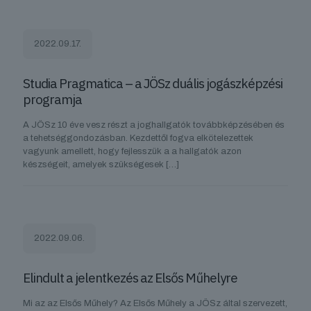
2022.09.17.
Studia Pragmatica – a JÖSz duális jogászképzési
programja
A JÖSz 10 éve vesz részt a joghallgatók továbbképzésében és
a tehetséggondozásban. Kezdettől fogva elkötelezettek
vagyunk amellett, hogy fejlesszük a a hallgatók azon
készségeit, amelyek szükségesek
[…]
2022.09.06.
Elindult a jelentkezés az Elsős Műhelyre
Mi az az Elsős Műhely? Az Elsős Műhely a JÖSz által szervezett,