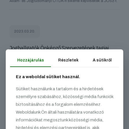
Állam- és Jogtudományi OTDK-n sikerrel képviselték a JÖSz-t.
2023.03.20.
Joghallgatók Önképző Szervezetének tagjai
Brüsszelben vettek részt a Bizottság Jogi
Szolgálatának Éves Konferenciáján Március 16.
Hozzájárulás
Részletek
A sütikről
és 18. között. A hallgatók kétnapos brüsszeli
tartózkodásuk alatt több szakmai programon is
Ez a weboldal sütiket használ.
részt vettek és képviselték a szakkollégiumot.
Sütiket használunk a tartalom és a hirdetések
Csütörtöki érkezésüket követően a szakkollégistákat
személyre szabásához, közösségi média funkciók
Magyarország Európai Unió melletti Állandó Képviseletén Dr.
Molnár Katalin Helyettes állandó képviselő (Coreper I),
biztosításához és a forgalom elemzéséhez.
Rendkívüli és Meghatalmazott Nagykövet Asszony köszöntötte.
Weboldalunk Ön általi használatára vonatkozó
Ez
[…]
információkat megosztunk közösségi média,
hirdetési és elemzési partnereinkkel is, akik