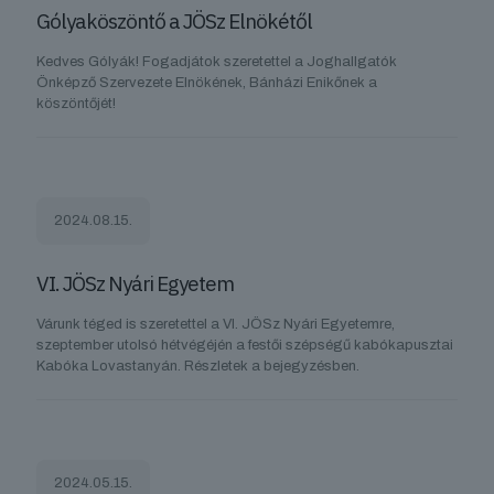
Gólyaköszöntő a JÖSz Elnökétől
Kedves Gólyák! Fogadjátok szeretettel a Joghallgatók
Önképző Szervezete Elnökének, Bánházi Enikőnek a
köszöntőjét!
2024.08.15.
VI. JÖSz Nyári Egyetem
Várunk téged is szeretettel a VI. JÖSz Nyári Egyetemre,
szeptember utolsó hétvégéjén a festői szépségű kabókapusztai
Kabóka Lovastanyán. Részletek a bejegyzésben.
2024.05.15.