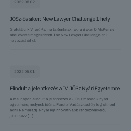
2022.05.02.
JÖSz-ös siker: New Lawyer Challenge I. hely
Gratulálunk Virág Panna tagunknak, aki a Baker & McKenzie
által évente meghirdetett The New Lawyer Challenge-en I.
helyezést ért el.
2022.05.01.
Elindult a jelentkezés a IV. JÖSz Nyári Egyetemre
A mai napon elindult a jelentkezés a JÖSz második nyári
egyetmére, melynek idén a Forster Vadászkastély fog otthont
adni! Ne maradj le nyár leginnovatívabb rendezvényéről,
jelentkezz
[…]