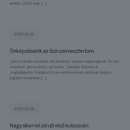
erdélyi JÖSz-sejt,
[…]
2022.12.16.
Önképzéseink az őszi szemeszterben
,,Azt szokták mondani: aki kiváncsi, hamar megöregszik. Én azt
mondom: aki kiváncsi, az tudós.” George Gamow A
Joghallgatók Önképző Szervezete kiemelt céljának tartja a
jogászi ismeretek
[…]
2022.12.08.
Nagy sikerrel zárult első kolozsvári