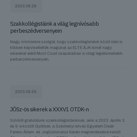
2023.08.29.
Szakkollégistáink a világ legnívósabb
perbeszédversenyein
Nagy örömünkre szolgál, hogy szakkollégistáink közül idén is
többen képviseltették magukat az ELTE ÁJK ismét nagy
sikereket elérő Moot Court csapataiban a világ legelismertebb
perbeszédversenyein.
2023.08.29.
JÖSz-ös sikerek a XXXVI. OTDK-n
Szívből gratulálunk szakkollégistáinknak, akik a 2023. április 3.
és 5-e között Győrben, a Széchenyi István Egyetem Deák
Ferenc Állam- és Jogtudományi Karán megrendezésre kerülő