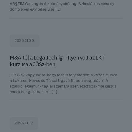
AB§ZIM Országos Alkotmánybírósági Szimulációs Verseny
döntőjében egy teljes ülés
[…]
2025.11.30.
M&A-től a Legaltech-ig – Ilyen volt az LKT
kurzusa a JÖSz-ben
Büszkék vagyunk rá, hogy idén is folytatódott a közös munka
a Lakatos, Köves és Társai Ügyvédi Iroda csapatával! A
szakkollégiumunk tagjai számára szervezett szakmai kurzus
remek hangulatban telt,
[…]
2025.11.17.