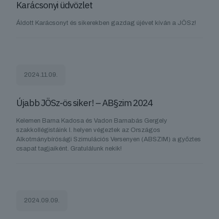
Karácsonyi üdvözlet
Áldott Karácsonyt és sikerekben gazdag újévet kíván a JÖSz!
2024.11.09.
Újabb JÖSz-ös siker! – AB§zim 2024
Kelemen Barna Kadosa és Vadon Barnabás Gergely
szakkollégistáink I. helyen végeztek az Országos
Alkotmánybírósági Szimulációs Versenyen (ABSZIM) a győztes
csapat tagjaiként. Gratulálunk nekik!
2024.09.09.