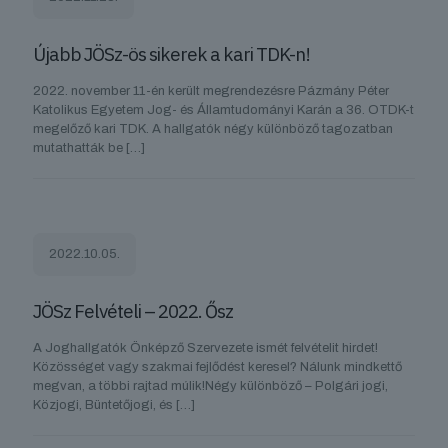
Újabb JÖSz-ös sikerek a kari TDK-n!
2022. november 11-én került megrendezésre Pázmány Péter
Katolikus Egyetem Jog- és Államtudományi Karán a 36. OTDK-t
megelőző kari TDK. A hallgatók négy különböző tagozatban
mutathatták be
[…]
2022.10.05.
JÖSz Felvételi – 2022. Ősz
A Joghallgatók Önképző Szervezete ismét felvételit hirdet!
Közösséget vagy szakmai fejlődést keresel? Nálunk mindkettő
megvan, a többi rajtad múlik!Négy különböző – Polgári jogi,
Közjogi, Büntetőjogi, és
[…]