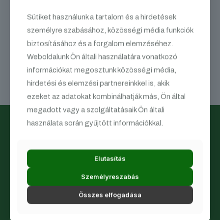
Emese
,
Szabó Bálint
és
Kolláth Mihály
Sütiket használunk a tartalom és a hirdetések
Gábor
továbbjutóként képviselheti egyetemünket az
Országos Tudományos Diákköri Konferencián,
Gyurkó
személyre szabásához, közösségi média funkciók
Péter
pedig a Tagozat legjobb opponensének díját kapta a
biztosításához és a forgalom elemzéséhez.
Polgári Eljárásjogi Tagozatban.
Weboldalunk Ön általi használatára vonatkozó
Gratulálunk tagjainknak a magas színvonalú dolgozatokhoz
információkat megosztunk közösségi média,
és sok sikert kívánunk az országos fordulóhoz!
hirdetési és elemzési partnereinkkel is, akik
ezeket az adatokat kombinálhatják más, Ön által
megadott vagy a szolgáltatásaik Ön általi
használata során gyűjtött információkkal.
Elutasítás
A Joghallgatók Önképző Szervezete (JÖSz) az ország
Személyreszabás
egyik vezető jogszakmai szervezete.
Összes elfogadása