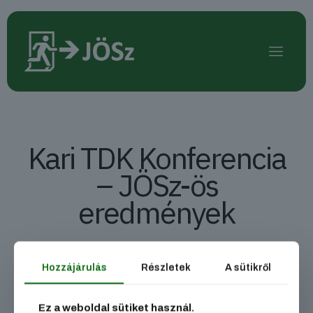
Kari TDK Konferencia
– JÖSz-ös
eredmények
2018. november 9-én került megrendezésre a Kari
Hozzájárulás
Részletek
A sütikről
Tudományos Diákköri Konferencia, melyen számos JÖSz-ös
mutatta be kutatásainak eredményét!
Ez a weboldal sütiket használ.
A kari forduló eredményei alapján
Bartuszek Lilla
,
Pásztélyi