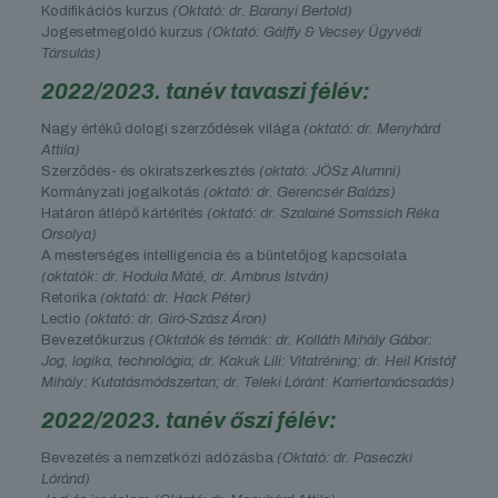
Kodifikációs kurzus
(Oktató: dr. Baranyi Bertold)
Jogesetmegoldó kurzus
(Oktató: Gálffy & Vecsey Ügyvédi
Társulás)
2022/2023. tanév tavaszi félév:
Nagy értékű dologi szerződések világa
(oktató: dr. Menyhárd
Attila)
Szerződés- és okiratszerkesztés
(oktató: JÖSz Alumni)
Kormányzati jogalkotás
(oktató: dr. Gerencsér Balázs)
Határon átlépő kártérítés
(oktató: dr. Szalainé Somssich Réka
Orsolya)
A mesterséges intelligencia és a büntetőjog kapcsolata
(oktatók: dr. Hodula Máté, dr. Ambrus István)
Retorika
(oktató: dr. Hack Péter)
Lectio
(oktató: dr. Giró-Szász Áron)
Bevezetőkurzus
(Oktatók és témák: dr. Kolláth Mihály Gábor:
Jog, logika, technológia; dr. Kakuk Lili: Vitatréning; dr. Heil Kristóf
Mihály: Kutatásmódszertan; dr. Teleki Lóránt: Karriertanácsadás)
2022/2023. tanév őszi félév:
Bevezetés a nemzetközi adózásba
(Oktató: dr. Paseczki
Lóránd)