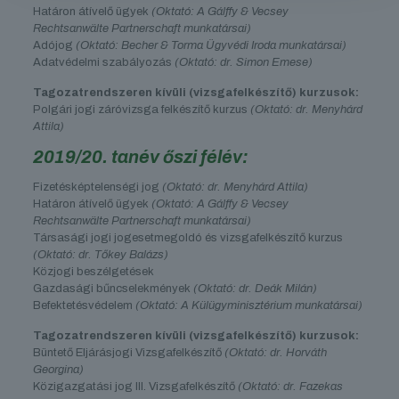
Határon átívelő ügyek
(Oktató: A Gálffy & Vecsey
Rechtsanwälte Partnerschaft munkatársai)
Adójog
(Oktató: Becher & Torma Ügyvédi Iroda munkatársai)
Adatvédelmi szabályozás
(Oktató: dr. Simon Emese)
Tagozatrendszeren kívüli (vizsgafelkészítő) kurzusok:
Polgári jogi záróvizsga felkészítő kurzus
(Oktató: dr. Menyhárd
Attila)
2019/20. tanév őszi félév:
Fizetésképtelenségi jog
(Oktató: dr. Menyhárd Attila)
Határon átívelő ügyek
(Oktató: A Gálffy & Vecsey
Rechtsanwälte Partnerschaft munkatársai)
Társasági jogi jogesetmegoldó és vizsgafelkészítő kurzus
(Oktató: dr. Tőkey Balázs)
Közjogi beszélgetések
Gazdasági bűncselekmények
(Oktató: dr. Deák Milán)
Befektetésvédelem
(Oktató: A Külügyminisztérium munkatársai)
Tagozatrendszeren kívüli (vizsgafelkészítő) kurzusok:
Büntető Eljárásjogi Vizsgafelkészítő
(Oktató: dr. Horváth
Georgina)
Közigazgatási jog III. Vizsgafelkészítő
(Oktató: dr. Fazekas