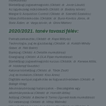
munkatársai)
Büntetőjogi jogesetmegoldó
(Oktató: dr. Jován László)
Az ügyészség működéséről
(Oktató: dr. Bodony István)
Merger & Acquistion Control
(Oktató: dr. Szendrő Szabolcs)
Választottbíráskodás
(Oktatók: dr. Burai-Kovács János, dr.
Boóc Ádám, dr. Varga István, dr. Ghira Márton)
2020/2021. tanév tavaszi félév:
Periratszerkesztés
(Oktató: dr. Kapa Mátyás)
Technológia, jog és gazdaság
(Oktatók: dr. Kolláth Mihály
Gábor, dr. Réti Bálint)
Bankjog
(Oktató: A Deloitte munkatársai)
Energiajog
(Oktató: A DLA Piper munkatársai)
Büntetőjogi jogesetmegoldó kurzus
(Oktatók: dr. Kenese Attila,
dr. Holdampf Gusztáv)
Katonai büntetőjog
(Oktató: dr. Török Zsolt)
Jog és irodalom
(Oktató: Kiss Anna)
Digitális európai jogalkotás és fogyasztóvédelem
(Oktató: dr.
Balogh Virág)
Alkotmánybírósági határozatok – Beszélgetés egy
alkotmánybírával
(Oktató: dr. Horváth Attila)
Adójog
(Oktató: A Becher & Torma Ügyvédi Iroda munkatársai)
EU versenyjog
(Oktató: dr. Vittay Melinda)