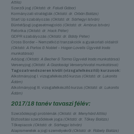
Attila)
Szerzői jog
(Oktató: dr. Faludi Gábor)
Kormányzati stratégiák
(Oktató: dr. Orbán Balázs)
Start Up szabályozás
(Oktató: dr. Sárhegyi István)
Büntetőjogi jogesetmegoldó
(Oktató: dr. Ambrus István)
Retorika
(Oktató: dr. Hack Péter)
GDPR szabályozás
(Oktató: dr. Báldy Péter)
Cross Border – Nemzetközi tranzakciók a gyakorlati oldalról
(Oktató: A Partos & Noblet – Hogan Lovells Ügyvédi Iroda
munkatársai)
Adójog
(Oktató: A Becher & Torma Ügyvédi Iroda munkatársai)
Versenyjog
(Oktató: A Gazdasági Versenyhivatal munkatársai)
Tagozatrendszeren kívüli (vizsgafelkészítő) kurzusok:
Alkotmányjog I. vizsgafelkészítő kurzus
(Oktató: dr. Lukonits
Ádám)
Alkotmányjog III. vizsgafelkészítő kurzus
(Oktató: dr. Lukonits
Ádám)
2017/18 tanév tavaszi félév:
Szerződésjogi problémák
(Oktató: dr. Menyhárd Attila)
Biztosítási szerződések joga
(Oktató: dr. Tőkey Balázs)
Tőkepiacok
(Oktató: dr. Sárhegyi István)
Alapismeretek a jogi személyekről
(Oktató: dr. Rábely Balázs)