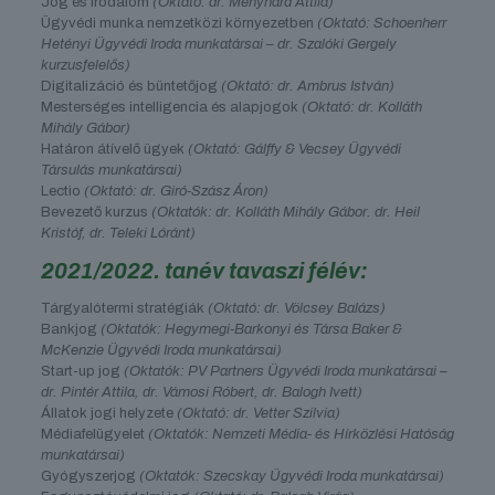
Jog és irodalom
(Oktató: dr. Menyhárd Attila)
Ügyvédi munka nemzetközi környezetben
(Oktató: Schoenherr
Hetényi Ügyvédi Iroda munkatársai – dr. Szalóki Gergely
kurzusfelelős)
Digitalizáció és büntetőjog
(Oktató: dr. Ambrus István)
Mesterséges intelligencia és alapjogok
(Oktató: dr. Kolláth
Mihály Gábor)
Határon átívelő ügyek
(Oktató: Gálffy & Vecsey Ügyvédi
Társulás munkatársai)
Lectio
(Oktató: dr. Giró-Szász Áron)
Bevezető kurzus
(Oktatók: dr. Kolláth Mihály Gábor. dr. Heil
Kristóf, dr. Teleki Lóránt)
2021/2022. tanév tavaszi félév:
Tárgyalótermi stratégiák
(Oktató: dr. Völcsey Balázs)
Bankjog
(Oktatók: Hegymegi-Barkonyi és Társa Baker &
McKenzie Ügyvédi Iroda munkatársai)
Start-up jog
(Oktatók: PV Partners Ügyvédi Iroda munkatársai –
dr. Pintér Attila, dr. Vámosi Róbert, dr. Balogh Ivett)
Állatok jogi helyzete
(Oktató: dr. Vetter Szilvia)
Médiafelügyelet
(Oktatók: Nemzeti Média- és Hírközlési Hatóság
munkatársai)
Gyógyszerjog
(Oktatók: Szecskay Ügyvédi Iroda munkatársai)