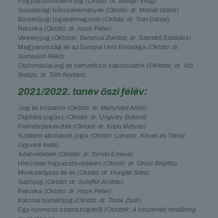
Fogyasztóvédelmi jog
(Oktató: dr. Balogh Virág)
Gazdasági bűncselekmények
(Oktató: dr. Molnár Gábor)
Büntetőjogi jogesetmegoldó
(Oktató: dr. Tran Dániel)
Retorika
(Oktató: dr. Hack Péter)
Versenyjog
(Oktatók: Berezvai Zombor, dr. Szendrő Szabolcs)
Magyarország és az Európai Unió Bírósága
(Oktató: dr.
Somssich Réka)
Diplomáciai jog és nemzetközi kapcsolatok
(Oktatók: dr. Vízi
Balázs, dr. Tóth Norbert)
2021/2022. tanév őszi félév:
Jog és Irodalom
(Oktató: dr. Menyhárd Attila)
Digitális jogász
(Oktató: dr. Ungváry Botond)
Periratszerkesztés
(Oktató: dr. Kapa Mátyás)
Szellemi alkotások joga
(Oktató: Lakatos, Köves és Társai
Ügyvédi Iroda)
Adatvédelem
(Oktató: dr. Simon Emese)
Hírközlési fogyasztóvédelem
(Oktató: dr. Orosz Brigitta)
Munkaerőpiac és én
(Oktató: dr. Hungler Sára)
Sajtójog
(Oktató: dr. Schiffer András)
Retorika
(Oktató: dr. Hack Péter)
Katonai büntetőjog
(Oktató: dr. Török Zsolt)
Egy nyomozó szemszögéből
(Oktatók: A készenléti rendőrség