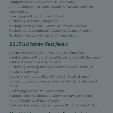
Világpolitikai Vitakör
(Oktató: dr. Vizi Balázs)
Adójogi jogesetmegoldás
(Oktató: A PwC Magyarország
munkatársai)
Szerzői jog
(Oktató: dr. Faludi Gábor)
Büntetőjogi intézménylátogatás
Közjogi beszélgetések
(Oktató: dr. Franczel Richárd)
Büntetőjog a gyakorlatban
(Oktató: dr. Nemes András)
Büntetőjogi kurzus
(Oktató: dr. Ambrus István)
2017/18 tanév őszi félév:
A bűnelkövetővé válás kriminológiai és büntetőjogi
megközelítése
(Oktató: dr. Inzelt Éva és dr. Horváth Georgina)
Vitakör
(Oktató: dr. Nemes András)
Büntetőjogi beszélgetések
(Oktatók: dr. Gellér Balázs, dr.
Bárányos Bernadett)
A polgári jog határterületei
(Oktató: dr. Rábely Balázs)
Jog és Irodalom olvasószeminárium
(Oktató: dr. Menyhárd
Attila)
Szerzői jog
(Oktató: dr. Faludi Gábor)
Európai uniós jogi alapozó
(Oktató: dr. Somssich Réka)
Űrjog
(Oktató: dr. Sárhegyi István)
USA politikai /választási rendszere
(Oktató: dr. Mándi Tibor)