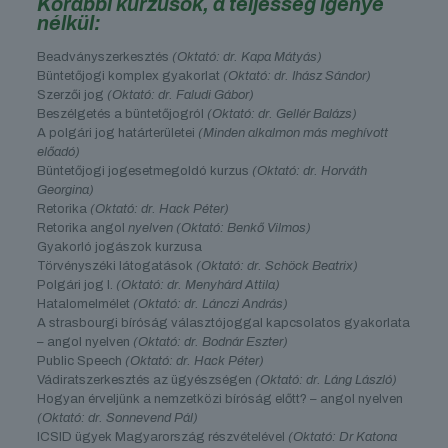
Korábbi kurzusok, a teljesség igénye
nélkül:
Beadványszerkesztés
(Oktató: dr. Kapa Mátyás)
Büntetőjogi komplex gyakorlat
(Oktató: dr. Ihász Sándor)
Szerzői jog
(Oktató: dr. Faludi Gábor)
Beszélgetés a büntetőjogról
(Oktató: dr. Gellér Balázs)
A polgári jog határterületei
(Minden alkalmon más meghívott
előadó)
Büntetőjogi jogesetmegoldó kurzus
(Oktató: dr. Horváth
Georgina)
Retorika
(Oktató: dr. Hack Péter)
Retorika angol
nyelven (Oktató: Benkő Vilmos)
Gyakorló jogászok kurzusa
Törvényszéki látogatások
(Oktató: dr. Schöck Beatrix)
Polgári jog I.
(Oktató: dr. Menyhárd Attila)
Hatalomelmélet
(Oktató: dr. Lánczi András)
A strasbourgi bíróság választójoggal kapcsolatos gyakorlata
– angol nyelven
(Oktató: dr. Bodnár Eszter)
Public Speech
(Oktató: dr. Hack Péter)
Vádiratszerkesztés az ügyészségen
(Oktató: dr. Láng László)
Hogyan érveljünk a nemzetközi bíróság előtt? – angol nyelven
(Oktató: dr. Sonnevend Pál)
ICSID ügyek Magyarország részvételével
(Oktató: Dr Katona