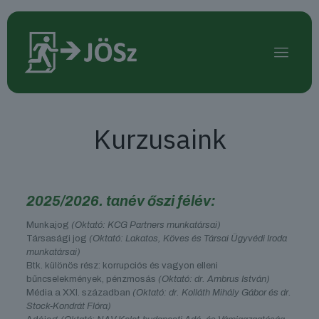
Kurzusaink
2025/2026. tanév őszi félév:
Munkajog
(Oktató: KCG Partners munkatársai)
Társasági jog
(Oktató: Lakatos, Köves és Társai Ügyvédi Iroda
munkatársai)
Btk. különös rész: korrupciós és vagyon elleni
bűncselekmények, pénzmosás
(Oktató: dr. Ambrus István)
Média a XXI. században
(Oktató: dr. Kolláth Mihály Gábor és dr.
Stock-Kondrát Flóra)