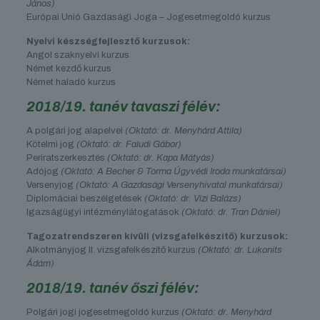
János)
Európai Unió Gazdasági Joga – Jogesetmegoldó kurzus
Nyelvi készségfejlesztő kurzusok:
Angol szaknyelvi kurzus
Német kezdő kurzus
Német haladó kurzus
2018/19. tanév tavaszi félév:
A polgári jog alapelvei
(Oktató: dr. Menyhárd Attila)
Kötelmi jog
(Oktató: dr. Faludi Gábor)
Periratszerkesztés
(Oktató: dr. Kapa Mátyás)
Adójog
(Oktató: A Becher & Torma Ügyvédi Iroda munkatársai)
Versenyjog
(Oktató: A Gazdasági Versenyhivatal munkatársai)
Diplomáciai beszélgetések
(Oktató: dr. Vizi Balázs)
Igazságügyi intézménylátogatások
(Oktató: dr. Tran Dániel)
Tagozatrendszeren kívüli (vizsgafelkészítő) kurzusok:
Alkotmányjog II. vizsgafelkészítő kurzus
(Oktató: dr. Lukonits
Ádám)
2018/19. tanév őszi félév:
Polgári jogi jogesetmegoldó kurzus
(Oktató: dr. Menyhárd