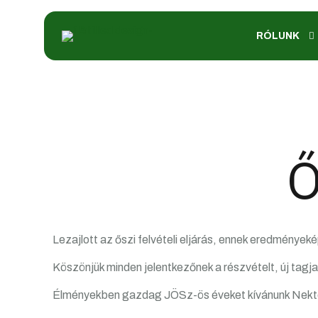
RÓLUNK
Ő
Lezajlott az őszi felvételi eljárás, ennek eredmények
Köszönjük minden jelentkezőnek a részvételt, új tagjai
Élményekben gazdag JÖSz-ös éveket kívánunk Nekt