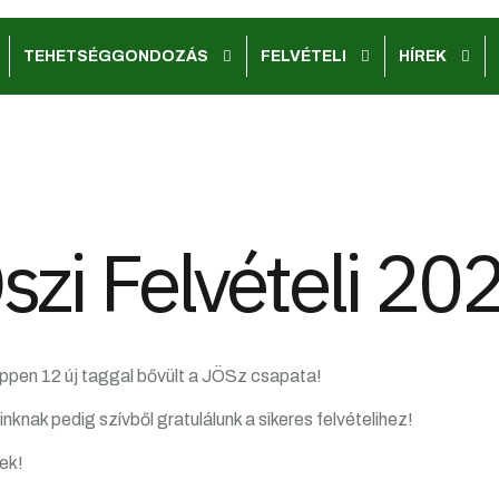
TEHETSÉGGONDOZÁS
FELVÉTELI
HÍREK
szi Felvételi 20
éppen 12 új taggal bővült a JÖSz csapata!
nknak pedig szívből gratulálunk a sikeres felvételihez!
ek!