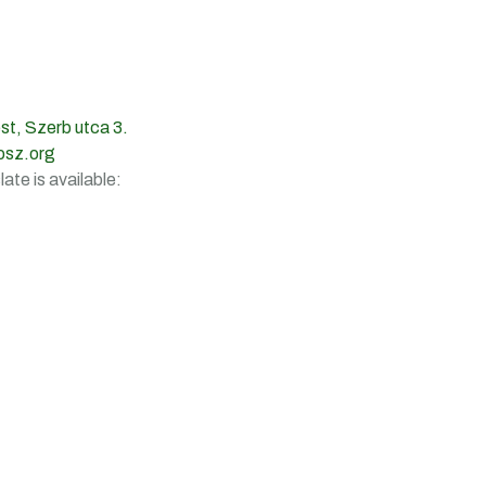
t, Szerb utca 3.
osz.org
ate is available: