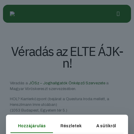
Véradás az ELTE ÁJK-
n!
Véradás a
JÖSz – Joghallgatók Önképző Szervezete
a
Magyar Vöröskereszt szervezésében.
HOL? Karrierközpont (bejárat a Questura Iroda mellett, a
Henszlmann Imre utcában)
(1053 Budapest, Egyetem tér 5.)
MIKOR? 2019. február 13. 11:00 és 16:00 között
Hozzájárulás
Részletek
A sütikről
SZÜKSÉGES: