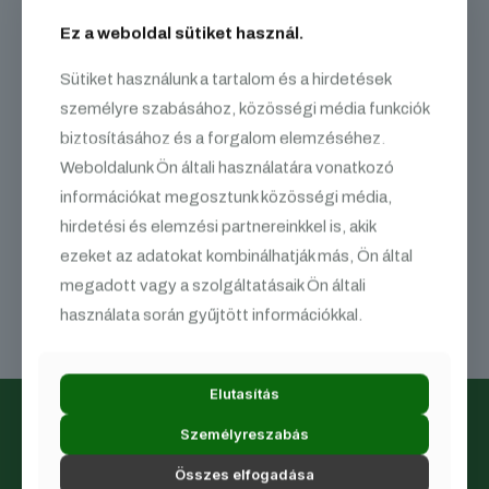
> TAJ kártya
> Személyi igazolvány (vagy útlevél/jogosítvány)
Ez a weboldal sütiket használ.
> Lakcímkártya
A véradáshoz mind a három irat szükséges!
Sütiket használunk a tartalom és a hirdetések
személyre szabásához, közösségi média funkciók
A véradás 50kg testsúly felett lehetséges.
Véradás előtt kiemelten figyeljetek az elégséges folyadék és
biztosításához és a forgalom elemzéséhez.
táplálékbevitelre, ne érkezzetek üres gyomorral!
Weboldalunk Ön általi használatára vonatkozó
Adj vért, és ments meg három életet!
információkat megosztunk közösségi média,
Szeretetszolgálati tevékenységünkről részletesen
hirdetési és elemzési partnereinkkel is, akik
tájékozódhatsz Facebook oldalunkon, illetve a josz.elte.hu
ezeket az adatokat kombinálhatják más, Ön által
címen.
megadott vagy a szolgáltatásaik Ön általi
A Véradás Facebook eseménye
IDE
kattintva érhető el.
használata során gyűjtött információkkal.
Elutasítás
Személyreszabás
A Joghallgatók Önképző Szervezete (JÖSz) az ország
Összes elfogadása