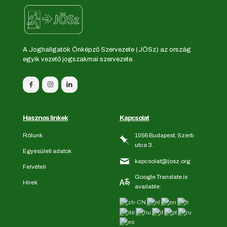
A Joghallgatók Önképző Szervezete (JÖSz) az ország
egyik vezető jogszakmai szervezete.
Hasznos linkek
Kapcsolat
Rólunk
1056 Budapest, Szerb
utca 3.
Egyesületi adatok
kapcsolat@josz.org
Felvételi
Google Translate is
Hírek
available: