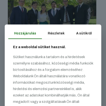
Hozzájárulás
Részletek
A sütikről
Ez a weboldal sütiket használ.
Sütiket használunk a tartalom és a hirdetések
személyre szabásához, közösségi média funkciók
A Versenyzők: Dian Benedek, Radvánszki Máté, Kerekes
biztosításához és a forgalom elemzéséhez.
Karina, Szentes Levente, Csik Balázs és Lászlók Áron.
Weboldalunk Ön általi használatára vonatkozó
Tagjaink a kari TDK-n mindkét tagozatban szerzőként, illetve
információkat megosztunk közösségi média,
opponensként is kiemelkedően szerepeltek.
Kerekes Karina
és
Dian Benedek
tagjaink
„Kiváló
hirdetési és elemzési partnereinkkel is, akik
Opponens” kitüntetésben részesültek
.
ezeket az adatokat kombinálhatják más, Ön által
Radvánszki Máté, Szentes Levente, Csik Balázs,
illetve
megadott vagy a szolgáltatásaik Ön általi
Lászlók Áron
hallgatóink pedig szintén dicséretre méltó