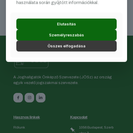
használata során gyűjtött információkkal.
teljesítményt nyújtottak a megmérettetésen! Még egyszer
gratulálunk nekik, illetve ilyen és ehhez hasonló további
sikereket kívánunk a jövőben is!
Elutasítás
Személyreszabás
Összes elfogadása
A Joghallgatók Önképző Szervezete (JÖSz) az ország
egyik vezető jogszakmai szervezete.
Hasznos linkek
Kapcsolat
Rólunk
1056 Budapest, Szerb