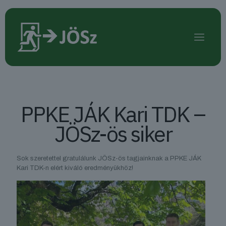
PPKE JÁK Kari TDK –
JÖSz-ös siker
Sok szeretettel gratulálunk JÖSz-ös tagjainknak a PPKE JÁK
Kari TDK-n elért kiváló eredményükhöz!