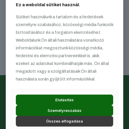
Kedves Hallgatók!
Ez a weboldal sütiket használ.
A Joghallgatók Önképző Szervezete Szakkollégium idén
Sütiket használunk a tartalom és a hirdetések
ősszel ismét meghirdeti hagyományos őszi Műhelyét, azonban
személyre szabásához, közösségi média funkciók
kivételes módon, idén ősszel nem csupán az első, hanem a
másodéves hallgatók jelentkezését is várjuk!
biztosításához és a forgalom elemzéséhez.
Weboldalunk Ön általi használatára vonatkozó
Részletek és jelentkezés:
www.joghallgatok.hu/oszi-muhely
információkat megosztunk közösségi média,
Üdvözlettel,
a Szervezők
hirdetési és elemzési partnereinkkel is, akik
ezeket az adatokat kombinálhatják más, Ön által
megadott vagy a szolgáltatásaik Ön általi
használata során gyűjtött információkkal.
Elutasítás
Személyreszabás
A Joghallgatók Önképző Szervezete (JÖSz) az ország
Összes elfogadása
egyik vezető jogszakmai szervezete.