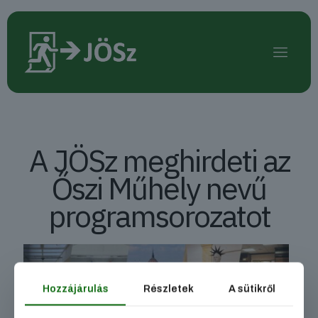
A JÖSz meghirdeti az
Őszi Műhely nevű
programsorozatot
Hozzájárulás
Részletek
A sütikről